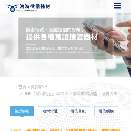
首頁
蒐證解析
LINE「收回訊息」超惱人？網曝重點功能：可防流出
蒐證解析
器材常識
徵信業配
徵信婚姻