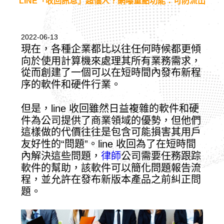
LINE「收回訊息」超惱人？網曝重點功能：可防流出
2022-06-13
現在，各種企業都比以往任何時候都更傾
向於使用計算機來處理其所有業務需求，
從而創建了一個可以在短時間內發布新程
序的軟件和硬件行業。
但是，line 收回雖然日益複雜的軟件和硬
件為公司提供了商業領域的優勢，但他們
這樣做的代價往往是包含可能損害其用戶
友好性的“問題”。line 收回為了在短時間
內解決這些問題，
律師
公司需要任務跟踪
軟件的幫助，該軟件可以簡化問題報告流
程，並允許在發布新版本產品之前糾正問
題。