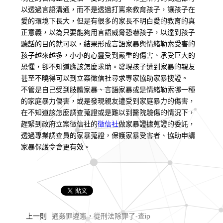
以透過言語溝通，而不是透過打罵來教育孩子，讓孩子在
愛的環境下長大，但是有很多的家長不明白愛的教育的真
正意義，以為只要能夠用言語威脅恐嚇孩子，以達到孩子
聽話的目的就可以，結果形成言語家暴與情緒勒索受害的
孩子越來越多，小小的心靈受到嚴重的傷害、承受巨大的
恐懼，卻不知道應該怎麼求助。發現孩子遭到家暴的親友
甚至不曉得可以到立案徵信社尋求專家協助家暴搜證。
不管是自己受到肢體家暴、言語家暴或是情緒勒索哪一種
的家庭暴力傷害，或是發現親友遭受到家庭暴力的傷害，
在不知道該怎麼調查蒐證或是難以到醫院驗傷的情況下，
趕緊到政府立案徵信社的
徵信社
做家暴證據蒐證的委託，
透過專業調查員的家暴蒐證，保護家暴受害者、協助申請
家暴保護令會更有效。
上一則
通姦罪違憲，從刑法除罪了-查ip