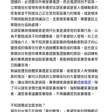
證據的，必須要另外做家暴蒐證，而且蒐證特別不容易。
立案徵信社發現有很多遭到言語家暴或是家人情緒勒索的
受害者並不知道自己正在受到家庭暴力的傷害，或是根本
不曉得能夠怎麼保護自己、怎麼做家暴蒐證，需要委託立
案徵信社協助處理。
言語家暴與情緒勒索是現代社會是滿常見的家暴行為，以
為不要造成孩子的肉體傷害，就不會被他人發現，社工也
沒理由介入，殊不知其實言語家暴與情緒勒索對孩子的心
靈造成的傷害往往更大過肢體家暴造成的傷害。這也是立
案徵信社有提供專業家暴證據蒐證服務的原因。由訓練有
素的專業調查員協助家暴蒐證，更能夠幫助家暴受害者早
日脫離苦海。
無論是遭到肢體家暴還是言語家暴，或者是家人有情緒勒
索的情況，都可以到政府立案徵信社的大愛徵信社尋求協
助，讓台灣的私家偵探、專業調查員做家暴
證據蒐證
，除
了可以提告求償也能申請家暴保護令，強制驅離家暴加害
者，讓受害者遠離家暴陰影，不再繼續受到家暴傷害。
不知道應該怎麼求助？
現在的台灣正在提倡「愛的教育」，希望所有的問題都可