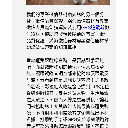
我們的專業徵信器材猶如您的另一個分
身；徵信品質保證｜鴻海徵信器材有專業
徵信人員為您指導安裝使用
GPS追蹤器
徵
信器材，協助您發現被隱蓋的事實；徵信
品質保證｜鴻海徵信器材專業徵信器材幫
助您清清楚楚的知道真相！
當您遭受跟蹤錄音時，是否感到手足無
措，面對敵暗我明的情況，個人隱私全
無；讓跟蹤錄音調查部來協助您反跟蹤反
監聽，看看到底是誰想要調查您！許多政
商名流、影視紅人總是擔心遭到GPS定位
系統跟蹤錄音；身為公眾人物，生活暴露
在大眾之下，然而人總是需要隱私，讓我
們來協助您！尤其政治人物最擔心遭受監
聽，不肖對手利用監聽方式企圖找出不利
證據，打擊對手；讓GPS定位系統跟蹤錄
音調查部來協助您反跟蹤反監聽，不正當