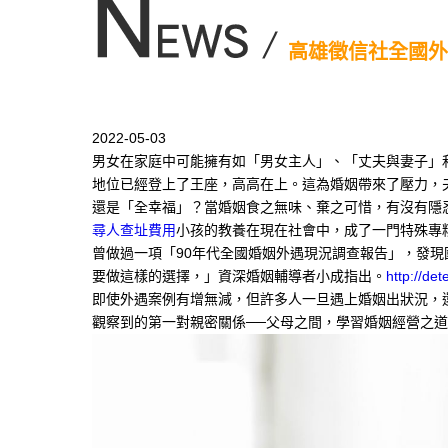
高雄徵信社全國外
2022-05-03
男女在家庭中可能擁有如「男女主人」、「丈夫與妻子」
地位已經登上了王座，高高在上。這為婚姻帶來了壓力，
還是「全幸福」？當婚姻食之無味、棄之可惜，有沒有隱
尋人查址費用
小孩的教養在現在社會中，成了一門特殊專
曾做過一項「90年代全國婚姻外遇現況調查報告」，發現
要做這樣的選擇，」資深婚姻輔導者小成指出。
http://det
即使外遇案例有增無減，但許多人一旦遇上婚姻出狀況，
觀察到的第一對親密關係──父母之間，學習婚姻經營之