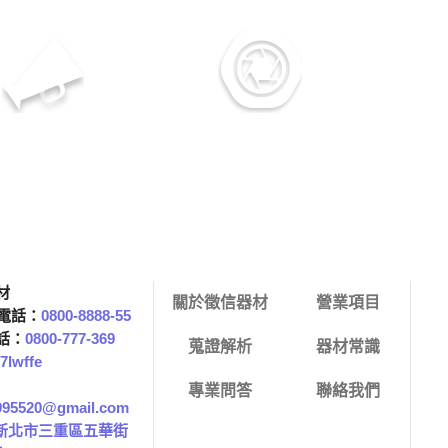
多年服務經驗
專業優質的服務
材
關於徵信器材
營業項目
務電話：
0800-8888-55
話：
0800-777-369
蒐證解析
器材常識
7lwffe
專業問答
聯絡我們
.995520@gmail.com
1新北市三重區五華街