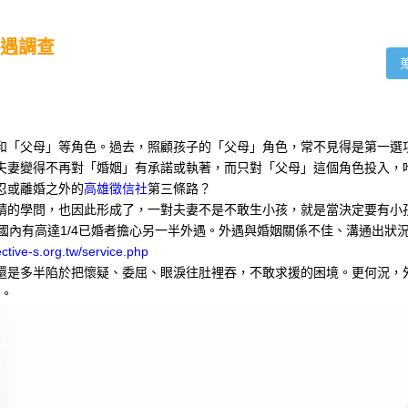
遇調查
和「父母」等角色。過去，照顧孩子的「父母」角色，常不見得是第一選
夫妻變得不再對「婚姻」有承諾或執著，而只對「父母」這個角色投入，
忍或離婚之外的
高雄徵信社
第三條路？
精的學問，也因此形成了，一對夫妻不是不敢生小孩，就是當決定要有小
國內有高達1/4已婚者擔心另一半外遇。外遇與婚姻關係不佳、溝通出狀
ective-s.org.tw/service.php
還是多半陷於把懷疑、委屈、眼淚往肚裡吞，不敢求援的困境。更何況，
道。