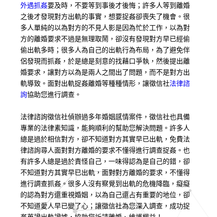
外遇抓姦
要及時，不要等到事後才後悔；許多人等到離婚
之後才發現對方出軌的事實，想要捉姦卻喪失了機會。很
多人單純的以為對方的不見人影是因為忙於工作，以為對
方的離婚要求不過是無理取鬧，卻沒有發現對方早已經偷
偷出軌多時；很多人為自己的出軌行為布局，為了避免伴
侶發現而抓姦，於是總是刻意的找藉口爭執，然後提出離
婚要求，讓對方以為是兩人之間出了問題，而不是對方出
軌導致。面對出軌捉姦離婚等種種情形，讓徵信社
法律諮
詢
協助您進行調查。
法律諮詢徵信社偵辦過多年婚姻感情案件，徵信社也具備
專業的法律素知識，能夠順利的幫助您解決問題。許多人
總是過於相信對方，卻不知道對方其實早已出軌，免費法
律諮詢尋人面對對方離婚的要求不懂得進行調查捉姦。也
有許多人總是過於責怪自己，一味得認為是自己的錯，卻
不知道對方其實早已出軌，面對對方離婚的要求，不懂得
進行調查抓姦。很多人沒有察覺到出軌的危機降臨，癡癡
的認為對方還重視婚姻，以為自己還占有重要的地位，卻
不知道愛人早已變了心；讓徵信社為您深入調查，成功捉
姦蒐證出軌證據，協助您訴請離婚、維護權益！